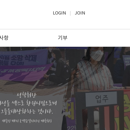
LOGIN
JOIN
사항
기부
사항
모금윤리
보고
기부하기
공고
기부문의