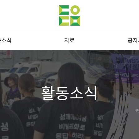
동소식
자료
공지
동사진
발간물
공지
스레터
성명 및 연명
결산
드뉴스
통계
채용
활동소식
스크랩