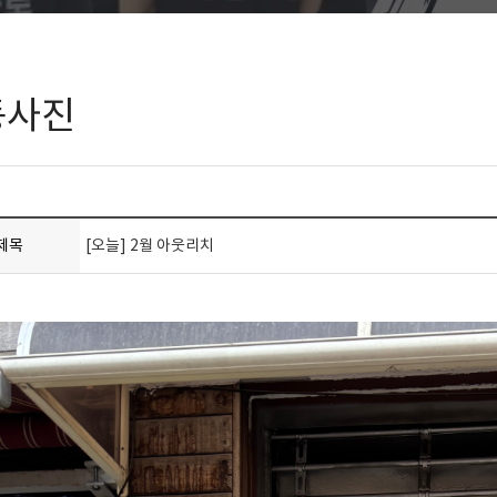
동사진
제목
[오늘] 2월 아웃리치