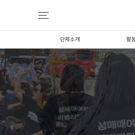
단체소개
활
설립취지서
활
비전선언문
뉴
연혁
카
조직도
기사
부설기관
오시는 길