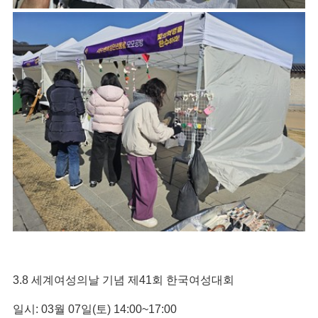
3.8
세계여성의날 기념 제
41
회 한국여성대회
일시
: 03
월
07
일
(
토
) 14:00~17:00