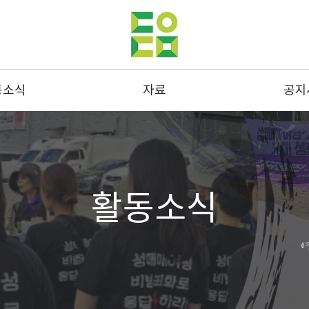
동소식
자료
공지
동사진
발간물
공지
스레터
성명 및 연명
결산
드뉴스
통계
채용
활동소식
스크랩