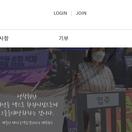
LOGIN
JOIN
사항
기부
사항
모금윤리
보고
기부하기
공고
기부문의