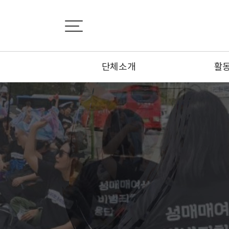
단체소개
활
설립취지서
활
비전선언문
뉴
연혁
카
조직도
기사
부설기관
오시는 길