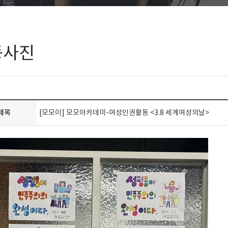
동사진
제목
[모모이] 모모아카데미-여성인권활동 <3.8 세계여성의날>