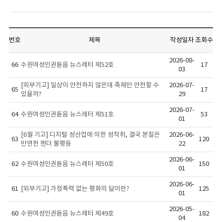
번호
제목
작성일자
조회수
2026-08-
66
수원여성인권돋음 뉴스레터 제52호
17
03
[외부기고] 일상이 안전하지 않은데 축제만 안전할 수
2026-07-
65
17
있을까?
29
2026-07-
64
수원여성인권돋음 뉴스레터 제51호
53
01
[6월 기고] 디지털 성산업에 의한 성착취, 결국 본질은
2026-06-
63
120
만연한 젠더 불평등
22
2026-06-
62
수원여성인권돋음 뉴스레터 제50호
150
01
2026-06-
61
[외부기고] 가정폭력 없는 평화의 달이란?
125
01
2026-05-
60
수원여성인권돋음 뉴스레터 제49호
182
04