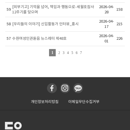
[외부기고] 기억을 넘어, 책임과 행동으로-세월호참사
2026-04-
59
158
12주기를 맞으며
28
2026-04-
58
[우리들의 이야기] 신입활동가 인터뷰_홍시
215
17
2026-04-
57
수원여성인권돋음 뉴스레터 제48호
226
01
1
2
3
4
5
6
7
개인정보처리방침
이메일무단수집거부