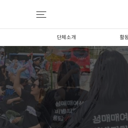
단체소개
활
설립취지서
활
비전선언문
뉴
연혁
카
조직도
기사
부설기관
오시는 길