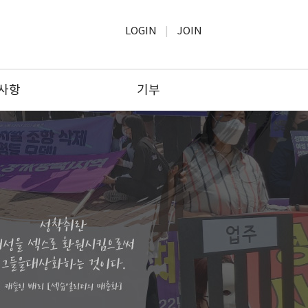
LOGIN
JOIN
사항
기부
사항
모금윤리
보고
기부하기
공고
기부문의