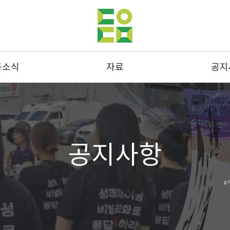
동소식
자료
공지
동사진
발간물
공지
스레터
성명 및 연명
결산
드뉴스
통계
채용
공지사항
스크랩