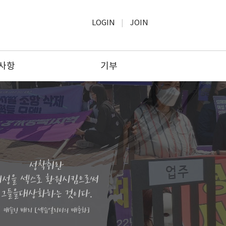
LOGIN
JOIN
사항
기부
사항
모금윤리
보고
기부하기
공고
기부문의