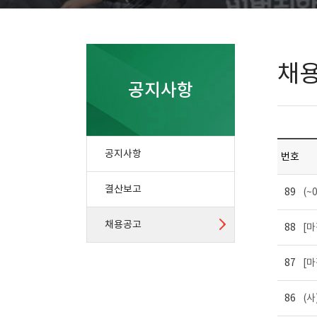
채
공지사항
공지사항
번호
결산보고
89
(~
채용공고
88
[마
87
[마
86
(사