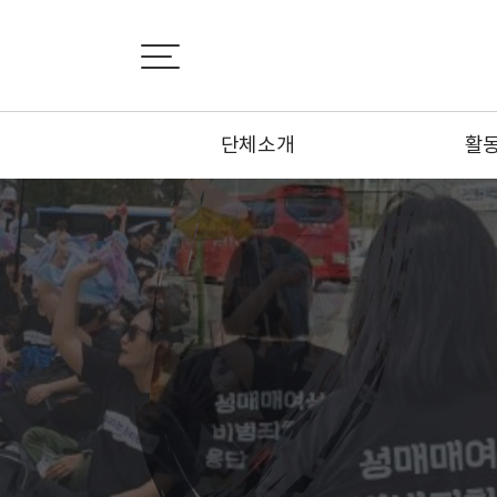
단체소개
활
설립취지서
활
비전선언문
뉴
연혁
카
조직도
기사
부설기관
오시는 길