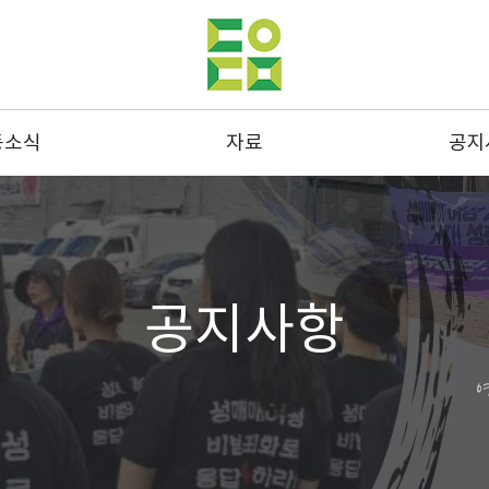
동소식
자료
공지
동사진
발간물
공지
스레터
성명 및 연명
결산
드뉴스
통계
채용
공지사항
스크랩