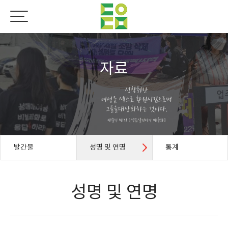
자료
발간물
성명 및 연명
통계
성명 및 연명