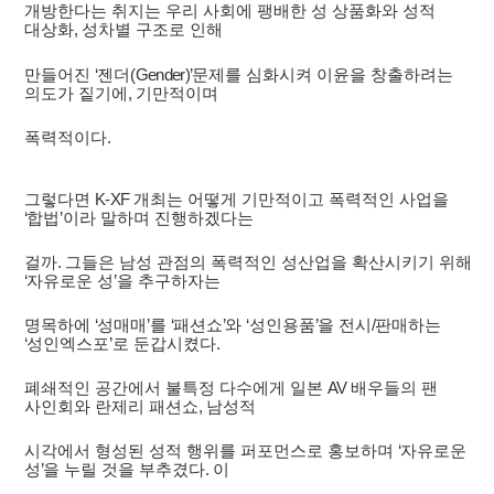
개방한다는 취지는 우리 사회에 팽배한 성 상품화와 성적
대상화
,
성차별 구조로 인해
만들어진
‘
젠더
(Gender)’
문제를 심화시켜 이윤을 창출하려는
의도가 짙기에
,
기만적이며
폭력적이다
.
그렇다면
K-XF
개최는 어떻게 기만적이고 폭력적인 사업을
‘
합법
’
이라 말하며 진행하겠다는
걸까
.
그들은 남성 관점의 폭력적인 성산업을 확산시키기 위해
‘
자유로운 성
’
을 추구하자는
명목하에
‘
성매매
’
를
‘
패션쇼
’
와
‘
성인용품
’
을 전시
/
판매하는
‘
성인엑스포
’
로 둔갑시켰다
.
폐쇄적인 공간에서 불특정 다수에게 일본
AV
배우들의 팬
사인회와 란제리 패션쇼
,
남성적
시각에서 형성된 성적 행위를 퍼포먼스로 홍보하며
‘
자유로운
성
’
을 누릴 것을 부추겼다
.
이