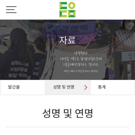
자료
발간물
성명 및 연명
통계
성명 및 연명