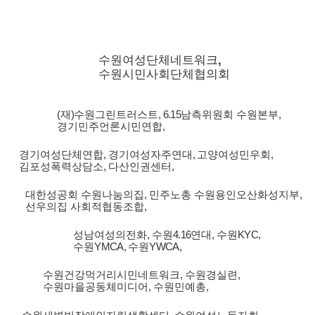
,
수원여성단체네트워크
수원시민사회단체협의회
(
재
)
수원그린트러스트
, 6.15
남측위원회 수원본부
,
경기민주언론시민연합
,
경기여성단체연합
,
경기여성자주연대
,
고양여성민우회
,
김포성폭력상담소
,
다산인권센터
,
대한성공회 수원나눔의집
,
민주노총 수원용인오산화성지부
,
선우의집 사회적협동조합
,
성남여성의전화
,
수원
4.16
연대
,
수원
KYC,
수원
YMCA,
수원
YWCA,
수원건강먹거리시민네트워크
,
수원경실련
,
수원마을공동체미디어
,
수원민예총
,