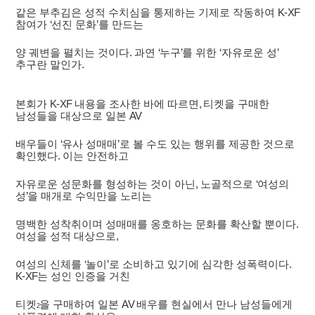
같은 부추김은 성적 수치심을 통제하는 기제로 작동하여
K-XF
참여가
‘
선진 문화
’
를 만드는
양 궤변을 펼치는 것이다
.
과연
‘
누구
’
를 위한
‘
자유로운 성
’
추구란 말인가
.
본회가
K-XF
내용을 조사한 바에 따르면
,
티켓을 구매한
남성들을 대상으로 일본
AV
배우들이
‘
유사 성매매
’
로 볼 수도 있는 행위를 제공한 것으로
확인했다
.
이는 안전하고
자유로운 성문화를 형성하는 것이 아닌
,
노골적으로
‘
여성의
성
’
을 매개로 수익만을 노리는
명백한 성착취이며 성매매를 옹호하는 문화를 확산할 뿐이다
.
여성을 성적 대상으로
,
여성의 신체를
‘
놀이
’
로 소비하고 있기에 심각한 성폭력이다
.
K-XF
는 성인 인증을 거친
티켓
을 구매하여 일본
AV
배우를 현실에서 만나 남성들에게
2