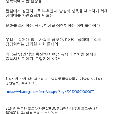
성폭력에 대한 환상을
현실에서 실천하도록 부추긴다
.
남성의 성욕을 해소하기 위해
성매매를 자연스럽게 만드는
문화를 조장하는 공간
,
여성을 성착취하는 장에 불과하다
.
우리는 성매매 없는 사회를 꿈꾼다
. K-XF
는 성매매 문화를
정당화하는 심각한 사회 문제와
왜곡된
‘
성인식
’
을 확산하여 여성 폭력과 성차별 문제를
증폭시킬 것이다
.
그렇기에
K-XF
1
김지원
,
수원
‘
성인페스티벌
’
…
남성향 폭력상품
vs
개방적 시대정신
,
경인일보
, 2024.02.06.,
http://www.kyeongin.com/main/view.php?key=20240207010000697
2
1
명의 배우와 포토샷
/
사인
149,000
원
, 2
명의 배우와 포토샷
/
사인
189,000
원
, 3
명의 배우와 포토샷
/
사인