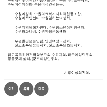
수원새벽빛장애인자립생활센터
,
수원여성노동자회
,
수원여성의전화
,
수원여성인권돋음
,
수원여성회
,
수원의료복지사회적협동조합
,
수원이주민센터
,
수원일하는여성회
,
수원지역목회자연대
,
수원청소년성인권센터
,
수원평화나비
,
수원환경운동센터
,
수원환경운동연합
,
안양여성의전화
,
전교조수원중등지회
,
전교조수원초등지회
,
참교육을위한전국학부모회 수원지회
,
파주여성민우회
,
풍물굿패 삶터
, (
군포여성민우회
,
시흥여성의전화
,