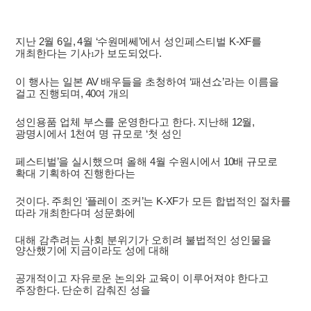
지난
2
월
6
일
, 4
월
‘
수원메쎄
’
에서 성인페스티벌
K-XF
를
개최한다는 기사
가 보도되었다
.
1
이 행사는 일본
AV
배우들을 초청하여
‘
패션쇼
’
라는 이름을
걸고 진행되며
, 40
여 개의
성인용품 업체 부스를 운영한다고 한다
.
지난해
12
월
,
광명시에서
1
천여 명 규모로
‘
첫 성인
페스티벌
’
을 실시했으며 올해
4
월 수원시에서
10
배 규모로
확대 기획하여 진행한다는
것이다
.
주최인
‘
플레이 조커
’
는
K-XF
가 모든 합법적인 절차를
따라 개최한다며 성문화에
대해 감추려는 사회 분위기가 오히려 불법적인 성인물을
양산했기에 지금이라도 성에 대해
공개적이고 자유로운 논의와 교육이 이루어져야 한다고
주장한다
.
단순히 감춰진 성을