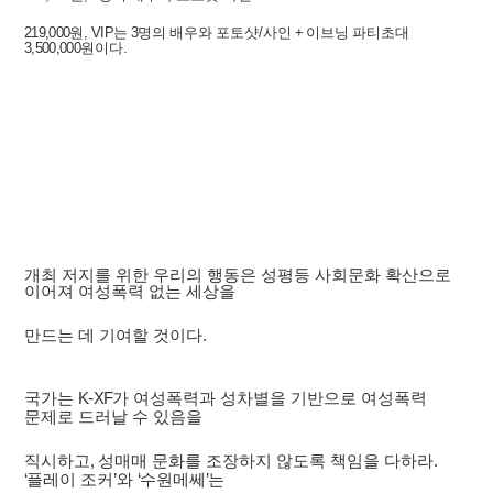
219,000
원
, VIP
는
3
명의 배우와 포토샷
/
사인
+
이브닝 파티초대
3,500,000
원이다
.
개최 저지를 위한 우리의 행동은 성평등 사회문화 확산으로
이어져 여성폭력 없는 세상을
만드는 데 기여할 것이다
.
국가는
K-XF
가 여성폭력과 성차별을 기반으로 여성폭력
문제로 드러날 수 있음을
직시하고
,
성매매 문화를 조장하지 않도록 책임을 다하라
.
‘
플레이 조커
’
와
‘
수원메쎄
’
는