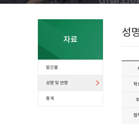
성명
자료
발간물
성명 및 연명
작
통계
첨