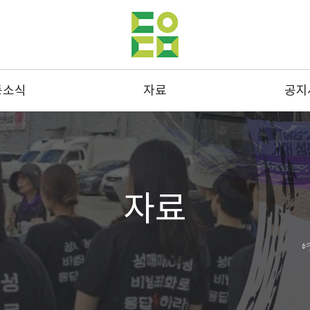
동소식
자료
공지
동사진
발간물
공지
스레터
성명 및 연명
결산
드뉴스
통계
채용
자료
스크랩