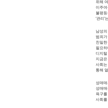
위해 여
이주여성
불평등을
‘관리’
남성의 
범죄가
친밀한 
필요하다
디지털 
지금은
사회는 
통해 
성매매는
성매매를
욕구를 
사회를 