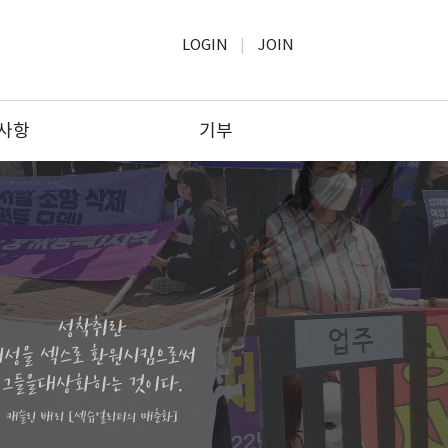
LOGIN
JOIN
사항
기부
사항
모금윤리
보고
기부하기
공고
기부문의