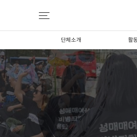
단체소개
활
설립취지서
활
비전선언문
뉴
연혁
카
조직도
기사
부설기관
오시는 길