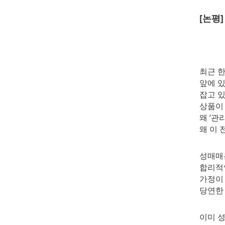
[논평
최근 한
앞에 있
잡고 있
상품이 
왜 ‘관
왜 이 
성매매
합리적
가정이
당연한
이미 