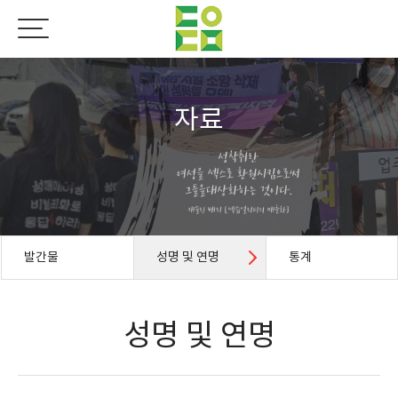
자료
발간물
성명 및 연명
통계
성명 및 연명