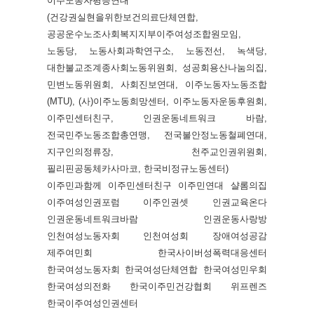
이주노동자평등연대
(건강권실현을위한보건의료단체연합,
공공운수노조사회복지지부이주여성조합원모임,
노동당, 노동사회과학연구소, 노동전선, 녹색당,
대한불교조계종사회노동위원회, 성공회용산나눔의집,
민변노동위원회, 사회진보연대, 이주노동자노동조합
(MTU), (사)이주노동희망센터, 이주노동자운동후원회,
이주민센터친구, 인권운동네트워크 바람,
전국민주노동조합총연맹, 전국불안정노동철폐연대,
지구인의정류장, 천주교인권위원회,
필리핀공동체카사마코, 한국비정규노동센터)
이주민과함께 이주민센터친구 이주민연대 샬롬의집
이주여성인권포럼 이주인권셋 인권교육온다
인권운동네트워크바람 인권운동사랑방
인천여성노동자회 인천여성회 장애여성공감
제주여민회 한국사이버성폭력대응센터
한국여성노동자회 한국여성단체연합 한국여성민우회
한국여성의전화 한국이주민건강협회 위프렌즈
한국이주여성인권센터