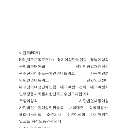
○ 단체(50개)
KIN(지구촌동포연대) 경기여성단체연합 경남여성회
공익법센터어필 공익인권법재단공감
광주전남이주노동자인권네트워크 기독여민회
난민인권네트워크 난민인권센터
대구경북여성단체연합 대구여성의전화 대구여성회
민주평등사회를위한전국교수연구자협의회
포항여성회 사단법인세종여성
사단법인수원여성인권돋음 서페대연 성공회용산-
혜화나눔의집 소년의서 수원여성회 아시아의창
얼굴들 음성노동인권센터