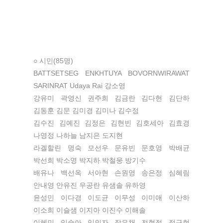
○ 시민(85명)
BATTSETSEG ENKHTUYA BOVORNWIRAWAT
SARINRAT Udaya Rai 강소영
강유미 곽영신 권주희 김금란 김다현 김단하
김동훈 김문 김미경 김미나 김수정
김수진 김예진 김정은 김현빈 김호세아 김효경
나영정 나하늘 남지은 도지현
라겔할린 명숙 모선우 문유빈 문호영 박배균
박선희 박소영 박지하 박철웅 방기수
배유나 백선옥 서아현 손원영 송은정 심혜림
안내영 안유진 우공란 유샘솔 유하영
윤성민 이다경 이도균 이무성 이미애 이산하
이소희 이슬샘 이지아 이진수 이해솔
이혜민 임슬아 임인자 장은채 전현정 정규현