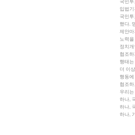
국민투
입법기
국민투
했다. 
제안마
노력을 
정치개
협조하
행태는
더 이상
행동에 
협조하
우리는
하나,
하나,
하나,