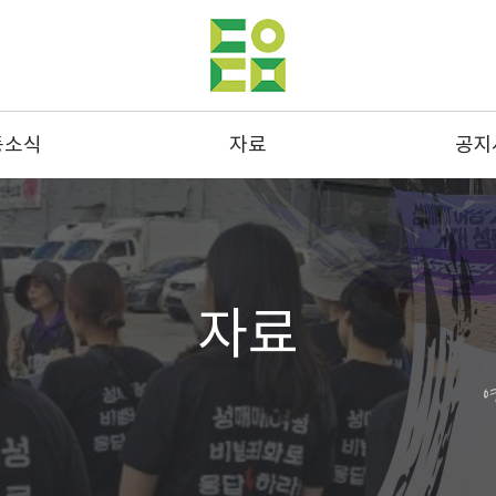
동소식
자료
공지
동사진
발간물
공지
스레터
성명 및 연명
결산
드뉴스
통계
채용
자료
스크랩