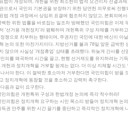
표법이 개정되며, 개헌을 위한 최소한의 법적 요건이자 선결과제
관으로서 국민의 기본권을 보장하기 위한 당연한 의무로써 진행
표법 개정 과정에서 상임위 표결에 협조하지 않았고, 본회의에
명백한 위헌 법률을 바로잡는 일조차 방해했던 국민의힘은 이제 우원
저 ‘선거용 개헌정치’라 폄훼하며 개헌특위 구성 자체를 거부하고
정쟁으로 치부하는 행태이며, 주권자인 국민에 대한 배신이 아닐 
혁 논의 또한 마찬가지이다. 지방선거를 불과 78일 앞둔 급박한
지 않으며 사실상 '개점휴업' 상태를 초래했다. 뒤늦게 간사를 선
 민의를 왜곡하며 시간을 끌고, 현행 선거제도를 유지하려는 기득
 개헌과 정치개혁을 거부할 핑계는 없다. 더 이상 지체할 시간도
나서야 한다. 이 절박한 호소마저 거부한다면 국민의힘이 받을 것
고 정치개혁에 동참할 것을 호소하고 강력히 촉구한다.
 다음과 같이 요구한다.
 국민의힘은 개헌특위 구성과 헌법개정 논의에 즉각 착수하라!
 국민의힘은 정치개혁 요구하는 시민 목소리 받들어 정치개혁 논의
 기득권 안주를 위한 시간 끌기를 중단하고 즉각적인 정치개혁에 