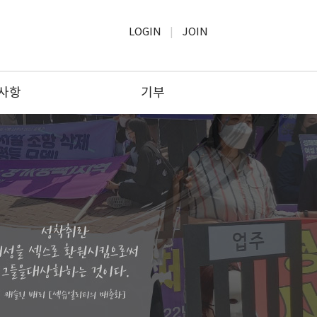
LOGIN
JOIN
사항
기부
사항
모금윤리
보고
기부하기
공고
기부문의