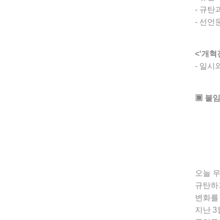
- 규탄
- 선언
<‘개혁
- 일시와
▣ 붙임
오늘 
규탄하기
변화를
지난 3