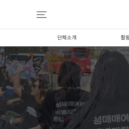
단체소개
활
설립취지서
활
비전선언문
뉴
연혁
카
조직도
기사
부설기관
오시는 길