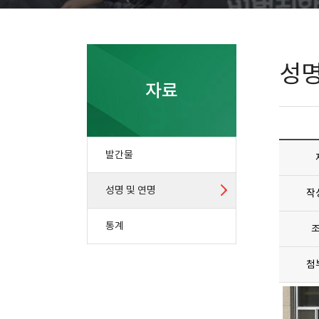
성명
자료
발간물
성명 및 연명
작
통계
첨