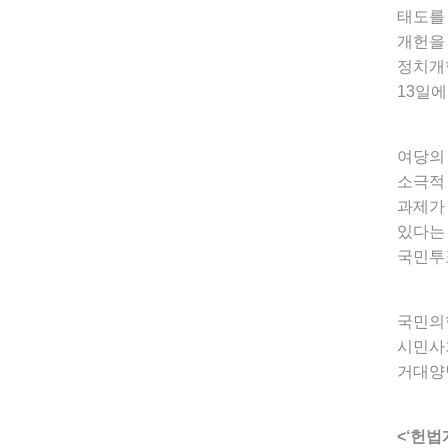
태도를
개헌을
정치개
13일
여당의
소극적 
과제가
있다는
국민투
국민의
시민사회
거대양
<‘헌법