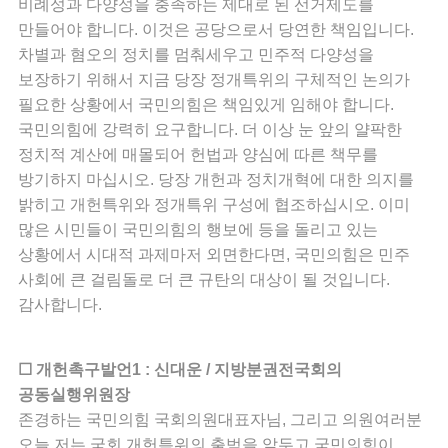
비례성과 다양성을 충족하는 제대로 된 선거제도를
만들어야 합니다. 이것은 공당으로서 당연한 책임입니다.
차별과 혐오의 정치를 멈춰세우고 민주적 다양성을
보장하기 위해서 지금 당장 정개특위의 구체적인 논의가
필요한 상황에서 국민의힘은 책임있게 임해야 합니다.
국민의힘에 강력히 요구합니다. 더 이상 눈 앞의 얄팍한
정치적 계산에 매몰되어 헌법과 양심에 따른 책무를
방기하지 마십시오. 당장 개헌과 정치개혁에 대한 의지를
밝히고 개헌특위와 정개특위 구성에 협조하십시오. 이미
많은 시민들이 국민의힘의 행보에 등을 돌리고 있는
상황에서 시대적 과제마저 외면한다면, 국민의힘은 민주
사회에 큰 걸림돌로 더 큰 규탄의 대상이 될 것입니다.
감사합니다.
☐ 개헌촉구발언1 : 신대운 / 지방분권전국회의
공동실행위원장
존경하는 국민의힘 국회의원대표자님, 그리고 의원여러분
오늘 저는 국회 개헌특위의 출범을 앞두고 국민의힘이