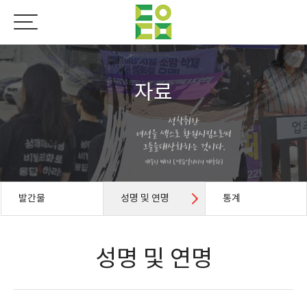
자료
발간물
성명 및 연명
통계
성명 및 연명