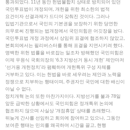
통과되었다. 11년 동안 헌법불합치 상태로 방치되어 있던
국민투표법이 개정되며, 개헌을 위한 최소한의 법적
요건이자 선결과제가 드디어 갖춰진 것이다. 그러나
입법기관으로서 국민의 기본권을 보장하기 위한 당연한
의무로써 진행되는 법개정에서 국민의힘은 어깃장을 놨다.
국민투표법 개정 과정에서 상임위 표결에 협조하지 않았고,
본회의에서는 필리버스터를 통해 표결을 지연시키려 했다.
명백한 위헌 법률을 바로잡는 일조차 방해했던 국민의힘은
이제 우원식 국회의장의 ‘6.3 지방선거 동시 개헌’ 제안마저
‘선거용 개헌정치’라 폄훼하며 개헌특위 구성 자체를
거부하고 있다. 이는 헌법을 바로 세우려는 제안과 노력을
정쟁으로 치부하는 행태이며, 주권자인 국민에 대한 배신이
아닐 수 없다.
정치개혁 논의 또한 마찬가지이다. 지방선거를 불과 78일
앞둔 급박한 상황에서도 국민의힘은 정개특위 논의에
협조하지 않으며 사실상 '개점휴업' 상태를 초래했다.
뒤늦게 간사를 선임하고 회의에 참여하고 있으나, 그동안
보여준 행태는 민의를 왜곡하며 시간을 끌고, 현행