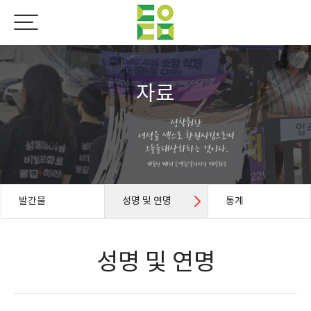
자료
발간물
성명 및 연명
통계
성명 및 연명