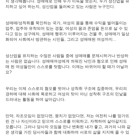
지 생각해봅니다. 성매매로 인해 누가 이득을 보는지, 누가 성산업을 유
지하고 싶어 하는지, 성산업을 둘러싸고 있는 사람은 누구인디.
성매매/성착취를 묵인하는 국가, 여성의 몸을 통해 수익을 벌어들이는
업주, 업주와 유착되어 있는 경찰, 여성의 몸과 존엄을 돈으로 살 수 있
다고 믿는 성구매자, 성매매 행위가 이루어지는 건물 주, 성매매가 일상
화되어 사회에서 방관하는 시민들, 그리고 성매매된 여성까지...
성산업을 유지하는 수많은 사람들 중에 성매매를 문제시하거나 반성하
는 사람은 없습니다. 성매매여성에게 씌워진 낙인과 혐오로 인해 성매
매 된 여성들만이 스스로를 탓합니다. 이제는 바뀌어야 할 때가 아닐까
요?
우리는 이제 스스로의 혐오를 벗어나 성착취 구조에 집중하며, 우리의
경허메 대해 사회에 폭로하고 여성의 탓이 아닌 성착취 구조의 민낯을
드러내는 활동을 하며 살아갑니다.
만약, 자조모임이 없었다면, 뭉치가 없었다면, 저는 여전히 나를 망가뜨
린 건 나 자신이라고 믿으며 스스로를 미워하고, 자책하며 살아갈지도
모릅니다. 그러나 당사자 모임을 만나 변화된 내가 좋고, 과거의 나와 같
은 생각을 가진 당사자들과 함께 대화하며 서로의 삶을 지지해 줄 수 있