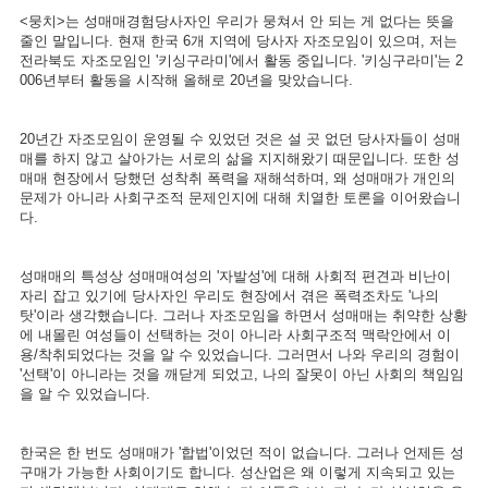
<뭉치>는 성매매경험당사자인 우리가 뭉쳐서 안 되는 게 없다는 뜻을
줄인 말입니다. 현재 한국 6개 지역에 당사자 자조모임이 있으며, 저는
전라북도 자조모임인 '키싱구라미'에서 활동 중입니다. '키싱구라미'는 2
006년부터 활동을 시작해 올해로 20년을 맞았습니다.
20년간 자조모임이 운영될 수 있었던 것은 설 곳 없던 당사자들이 성매
매를 하지 않고 살아가는 서로의 삶을 지지해왔기 때문입니다. 또한 성
매매 현장에서 당했던 성착취 폭력을 재해석하며, 왜 성매매가 개인의
문제가 아니라 사회구조적 문제인지에 대해 치열한 토론을 이어왔습니
다.
성매매의 특성상 성매매여성의 '자발성'에 대해 사회적 편견과 비난이
자리 잡고 있기에 당사자인 우리도 현장에서 겪은 폭력조차도 '나의
탓'이라 생각했습니다. 그러나 자조모임을 하면서 성매매는 취약한 상황
에 내몰린 여성들이 선택하는 것이 아니라 사회구조적 맥락안에서 이
용/착취되었다는 것을 알 수 있었습니다. 그러면서 나와 우리의 경험이
'선택'이 아니라는 것을 깨닫게 되었고, 나의 잘못이 아닌 사회의 책임임
을 알 수 있었습니다.
한국은 한 번도 성매매가 '합법'이었던 적이 없습니다. 그러나 언제든 성
구매가 가능한 사회이기도 합니다. 성산업은 왜 이렇게 지속되고 있는