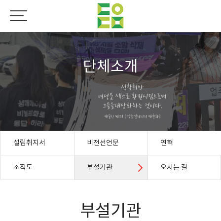
단체소개
설립취지서
비전선언문
연혁
조직도
부설기관
오시는 길
부설기관